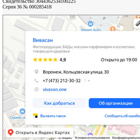
Свидетельство 3044362534100225
Cерия 36 № 000285418
Vivasan
Магазин парфюмерии и косметики в Воронеже
Фитопродукция, БАДы в Воронеже