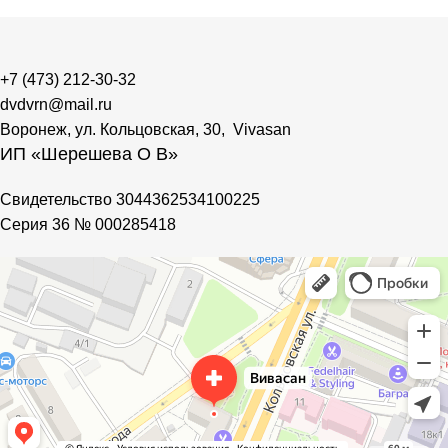
+7 (473) 212-30-32
dvdvrn@mail.ru
Воронеж, ул. Кольцовская, 30, Vivasan
ИП «Шерешева О В»
Свидетельство 3044362534100225
Cерия 36 № 000285418
Vivasan
Магазин парфюмерии и косметики в Воронеже
Фитопродукция, БАДы в Воронеже