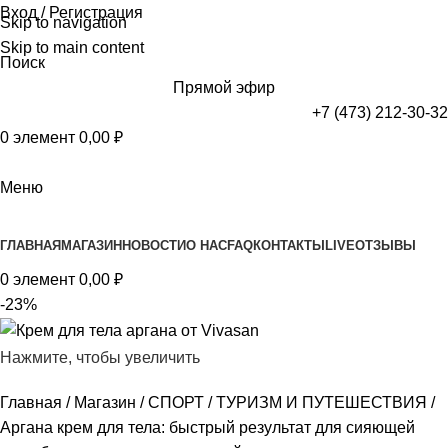
Вход / Регистрация
Skip to navigation
Skip to main content
Поиск
Прямой эфир
+7 (473) 212-30-32
0
элемент
0,00
₽
Меню
Просмотр категорий
ГЛАВНАЯ
МАГАЗИН
НОВОСТИ
О НАС
FAQ
КОНТАКТЫ
LIVE
ОТЗЫВЫ
0
элемент
0,00
₽
-23%
Нажмите, чтобы увеличить
Главная
Магазин
СПОРТ
ТУРИЗМ И ПУТЕШЕСТВИЯ
Аргана крем для тела: быстрый результат для сияющей