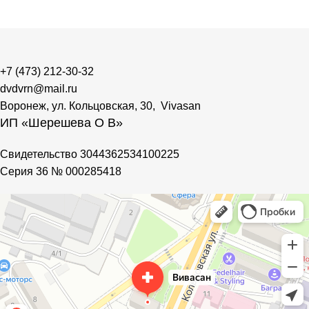
+7 (473) 212-30-32
dvdvrn@mail.ru
Воронеж, ул. Кольцовская, 30, Vivasan
ИП «Шерешева О В»
Свидетельство 3044362534100225
Cерия 36 № 000285418
Vivasan
Магазин парфюмерии и косметики в Воронеже
Фитопродукция, БАДы в Воронеже