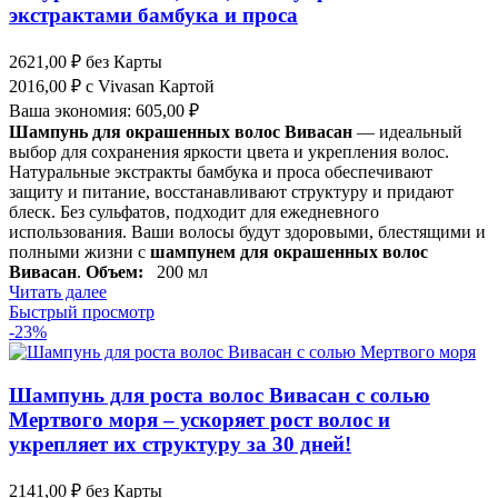
экстрактами бамбука и проса
2621,00
₽
без Карты
2016,00
₽
с Vivasan Картой
Ваша экономия:
605,00
₽
Шампунь для окрашенных волос Вивасан
— идеальный
выбор для сохранения яркости цвета и укрепления волос.
Натуральные экстракты бамбука и проса обеспечивают
защиту и питание, восстанавливают структуру и придают
блеск. Без сульфатов, подходит для ежедневного
использования. Ваши волосы будут здоровыми, блестящими и
полными жизни с
шампунем для окрашенных волос
Вивасан
.
Объем:
200 мл
Читать далее
Быстрый просмотр
-23%
Шампунь для роста волос Вивасан с солью
Мертвого моря – ускоряет рост волос и
укрепляет их структуру за 30 дней!
2141,00
₽
без Карты