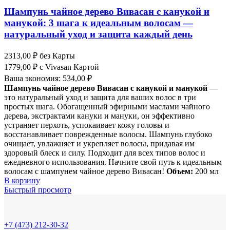
Шампунь чайное дерево Вивасан с канукой и
манукой: 3 шага к идеальным волосам —
натуральный уход и защита каждый день
2313,00
₽
без Карты
1779,00
₽
с Vivasan Картой
Ваша экономия:
534,00
₽
Шампунь чайное дерево Вивасан с канукой и манукой
—
это натуральный уход и защита для ваших волос в три
простых шага. Обогащенный эфирными маслами чайного
дерева, экстрактами кануки и мануки, он эффективно
устраняет перхоть, успокаивает кожу головы и
восстанавливает поврежденные волосы. Шампунь глубоко
очищает, увлажняет и укрепляет волосы, придавая им
здоровый блеск и силу. Подходит для всех типов волос и
ежедневного использования. Начните свой путь к идеальным
волосам с шампунем чайное дерево Вивасан!
Объем:
200 мл
В корзину
Быстрый просмотр
+7 (473) 212-30-32