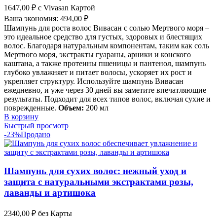
1647,00
₽
с Vivasan Картой
Ваша экономия:
494,00
₽
Шампунь для роста волос Вивасан с солью Мертвого моря –
это идеальное средство для густых, здоровых и блестящих
волос. Благодаря натуральным компонентам, таким как соль
Мертвого моря, экстракты гуараны, арники и конского
каштана, а также протеины пшеницы и пантенол, шампунь
глубоко увлажняет и питает волосы, ускоряет их рост и
укрепляет структуру. Используйте шампунь Вивасан
ежедневно, и уже через 30 дней вы заметите впечатляющие
результаты. Подходит для всех типов волос, включая сухие и
поврежденные.
Объем:
200 мл
В корзину
Быстрый просмотр
-23%
Продано
Шампунь для сухих волос: нежный уход и
защита с натуральными экстрактами розы,
лаванды и артишока
2340,00
₽
без Карты