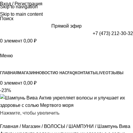
Вход / Регистрация
Skip to navigation
Skip to main content
Поиск
Прямой эфир
+7 (473) 212-30-32
0
элемент
0,00
₽
Меню
Просмотр категорий
ГЛАВНАЯ
МАГАЗИН
НОВОСТИ
О НАС
FAQ
КОНТАКТЫ
LIVE
ОТЗЫВЫ
0
элемент
0,00
₽
-23%
Нажмите, чтобы увеличить
Главная
Магазин
ВОЛОСЫ
ШАМПУНИ
Шампунь Вива