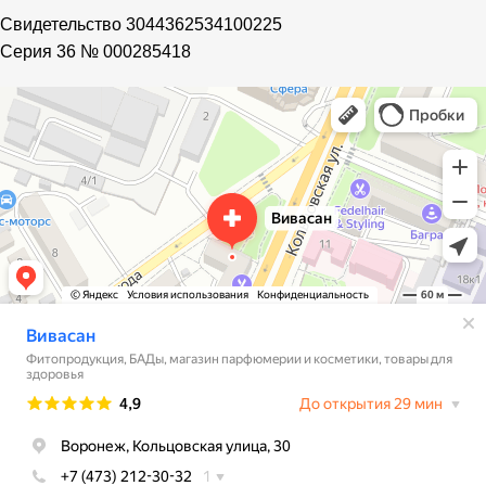
Свидетельство 3044362534100225
Cерия 36 № 000285418
Vivasan
Магазин парфюмерии и косметики в Воронеже
Фитопродукция, БАДы в Воронеже